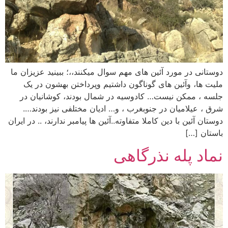
دوستانی در مورد آئین های مهم سوال میکنند،،؛ ببینید عزیزان ما
ملیت ها، وآئین های گوناگون داشتیم وپرداختن بهشون در یک
جلسه ، ممکن نیست… کادوسیه در شمال بودند، کوشانیان در
شرق ، عیلامیان در جنوبغرب ، و… ادیان مختلفی نیز بودند….
دوستان آئین با دین کاملا متفاوته..آئین ها پیامبر ندارند، .. در ایران
باستان […]
نماد پله نذرگاهی