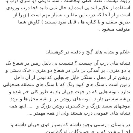
رویت نیست . نکته اصلی اینجاست : شما تا یکی دو متری درب با
استفاده از علایم ابتدایی آمده اید حال نمی دانید کجا درب ورودی
است و از آنجا که درب این مقابر ، بسیار مهم است ( زیرا از
طریق سقف و یا کناره ها ، قابل نفوذ نیستند ) کاوش شما
متوقف میشود .
علائم و نشانه های گنج و دفینه در کوهستان
نشانه های درب آن چیست ؟ نشست بی دلیل زمین در شعاع یک
یا دو متری ، بر آمدگی بی دلی در شعاع دو متری ، خاک دستی و
روشن تر از محل ، سنگی قابل جابجایی که نیمی از آن داخل
زمین است ، سنگ های کبود رنگ که با سنگ های منطقه همخوانی
ندارد ، بوته هایی که در جهت جریان باد به طور کلی خم شده و
ریشه سستی دارند ، بوته های روشن تر از بقیه محل ها و تردد
موشهای سفید بزرگ و خاکستری روشن بزرگ و ….. اینها همه
نشانه های عمومی درب هستند ولی از همه مهمتر ….
در باستان ، رسمی وجود داشته که بسیار قوی جریان داشته و
اجرا میشده که برای جویندگان راه گشاست .