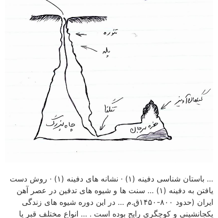
… باستان شناسی دفینه (۱) · نشانه های دفینه (۱) · روش دست
یافتن به دفینه (۱) … سنت ها و شیوه های تدفین در عصر آهن
ایران (حدود ۸۰۰-۱۴۵۰ق.م … در این دوره شیوه های زندگی
یکجانشینی و کوچگری رایج بوده است . … انواع مختلف قبر یا