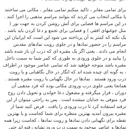
برای تمامی مقابر ، تاکید میکنم تمامی مقابر ، مکانی می ساختند
یا مکانی انتخاب می کردند که بتوانند مراسم مذهبی را اجرا کنند .
در این مراسم ها فضایی برای آتش روشن کردن به جهت نور (
مثل جوغنهای افقی ) و فضایی برای تجمع و دعا کردن باید باشد .
یک نکته که کمتر به آن پرداخته می شود این است که ایرانیان این
مراسم را در حضور نمادها و در جلوی رویت نمادهای مقدس
انجام می دادند . یعنی اگر یک مقبره ای که درب آن باز شده باشد
را بیابید و در جلوی ورودی به طوری که کمر شما به سمت داخل
مقبره باشد متوجه خواهید شد که تمامی عناصر موجود در اطراف
، به گونه ای چیده شده اند که انگار در حال نگاهبانی و یا رویت
درب ورود هستند . نمادها در حال نگهبانی یا رویت مقبره هستند .
همانجا یعنی جلوی درب ورودی مکانی بوده که فرد مذهبی آن
دوران ، قرار میگرفته و مشغول دعا خواندن و تحویل دادن روح
فرد متوفی به خدایان میشده است . پس به راحتی میتوان از این
ترفند استفاده کرد تا درب ورودی را یافت . فرض کنید شما از
مقبره بیرون آمدید بهترین منظره برای شما کجاست و یا بهترین
نقطه برای نگهبانی دادن نمادها و رویت نمادها ، کجاست زیرا همه
نمادها و عناصر موجود به سمت درب ورود نشانه رفته اند حتی