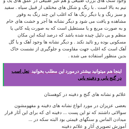
وجود سنگ های بزرگ طبیعی و هم غیر طبیعی در عمق های یک و
نیم به بالا است . با رنگ و شکل های مختلف از قبیل سیاه . سفید
و سبز رنگ و یا دیگر رنگ ها که اغلب این چند رنگ به وفور
مشاهده و یافت می شود و دیگر نشانه ها آجر و خشت های خام
و به صورت مربع و یا مستطیل است که به صورت پله کانی یا
منظم و بی دلیل چیده شده باشد که درصد اینکه این مکان
مسکونی بوده رو تائید نکند . و دیگر نشانه ها وجود آهک و یا گل
آهک است که اغلب جهت مقاومت و جلوگیری از نشست خاک
بدین منظور استفاده می شده .
اینجا هم میتوانید بیشتر درمورد این مطلب بخوانید
نعل اسب
در گنج یابی و دفینه یابی
علائم و نشانه های گنج و دفینه در کوهستان
بعضی عزیزان در مورد انواع نشانه های دفینه و مفهومشون
سوالاتی داشتند که تو این پست … دفینه ای که برای این آثار قرار
میدادن الماس و سنگهای قیمتی بود البته سکه در …
آموزش تصویری آثار و علائم دفینه